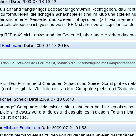
Date
cheidl
2009-07-18 19:42
 muß anhand "langjähriger Beobachtungen" Amin Recht geben, daß rich
zu formulieren, die richtigen Schachspieler sind im Klub und spielen Ma
 sind eher Außenseiter und spielen Hobbyschach (z.B. via Internet). Da
erschachexperte ist typischerweise KEIN starker Vereinsspieler, sonder
griff "Freak" nicht abwertend, im Gegenteil, aber andere sehen das mö
Date
l Bechmann
2009-07-18 20:55
 das Hauptzweck des Forums ist, nämlich die Beschäftigung mit Computerschach
ders. Das Forum heißt Computer, Schach und Spiele. Somit gibt es n
 (doch, es gibt tatsächlich noch andere Computerspiele) und "Schach
Date
ichael Scheidl
2009-07-19 06:43
ttmenge" Computerspiele existiert hier nicht, oder hat hier jemals sch
iele sind etwas völlig anderes und das gibt es in diesem Forum nicht. N
es ist nicht so.
y
Date
Michael Bechmann
2009-07-21 01:53
at noch niemand etwas zu den von dir genannten Spielen geschrieben,