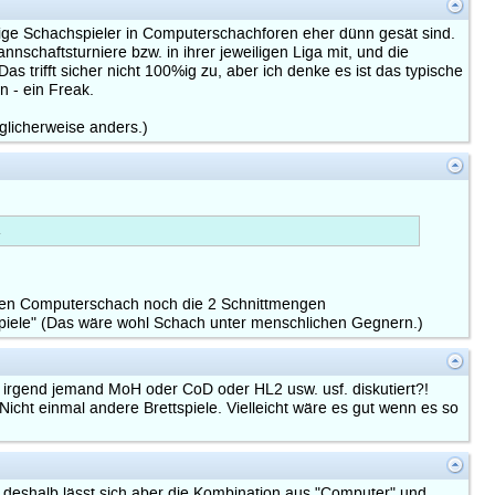
tige Schachspieler in Computerschachforen eher dünn gesät sind.
nnschaftsturniere bzw. in ihrer jeweiligen Liga mit, und die
s trifft sicher nicht 100%ig zu, aber ich denke es ist das typische
n - ein Freak.
glicherweise anders.)
.
eben Computerschach noch die 2 Schnittmengen
spiele" (Das wäre wohl Schach unter menschlichen Gegnern.)
on irgend jemand MoH oder CoD oder HL2 usw. usf. diskutiert?!
icht einmal andere Brettspiele. Vielleicht wäre es gut wenn es so
 deshalb lässt sich aber die Kombination aus "Computer" und