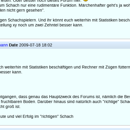
u lesen. Oder besser noch dieses Forum hier.
m Schach nur eine rudimentäre Funktion. Märchenhafter geht's ja wohl 
den nicht gern gesehen".
htigen Schachspielern. Und ihr könnt euch weiterhin mit Statistiken be
ellung xy noch um zwei Zehntel besser kann.
Date
mann
2009-07-18 18:02
uch weiterhin mit Statistiken beschäftigen und Rechner mit Zügen fütt
besser kann.
r entgangen, dass genau das Hauptzweck des Forums ist, nämlich die 
 fruchtbaren Boden. Darüber hinaus sind natürlich auch "richtige" Scha
ht groß ist.
ute und viel Erfolg im "richtigen" Schach