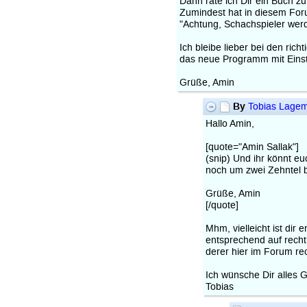
Dann rate ich Dir ein Buch z
Zumindest hat in diesem Foru
"Achtung, Schachspieler wer
Ich bleibe lieber bei den ric
das neue Programm mit Einst
Grüße, Amin
By
Tobias Lage
Hallo Amin,
[quote="Amin Sallak"]
(snip) Und ihr könnt e
noch um zwei Zehntel 
Grüße, Amin
[/quote]
Mhm, vielleicht ist di
entsprechend auf recht
derer hier im Forum rec
Ich wünsche Dir alles G
Tobias