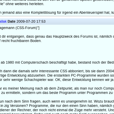
ele" ohne weiteres herleiten.
 jemand also eine Komplettlösung für irgend ein Abenteuerspiel hat, ka
Date
llak
2009-07-20 17:53
Lagemann (CSS-Forum)"]
ist dir entgangen, dass genau das Hauptzweck des Forums ist, nämlich
 recht fruchtbaren Boden.
a ab 1980 mit Computerschach beschäftigt habe, bestand noch der Bed
ich dann die damals sehr interessante CSS abboniert, bis sie dann 2004
rtige Entwicklung abzusehen. Die erstarkten PC-Programme wurden so
r sehr wenige Schachspieler war. OK, diese Entwicklung kennen wir ja h
r es meiner Meinung nach ab dem Zeitpunkt, als man nur noch Compute
u ermitteln, sondern um das beste Programm unter Programmen zu erm
.
un nach dem Sinn fragen, auch wenn es unangenehm ist. Wozu braucht
n in zig Versionen? Programme, die nur den einen Sinn haben, nämli
ediener der Rechner, der noch nicht einmal die Züge mehr versteht. Un