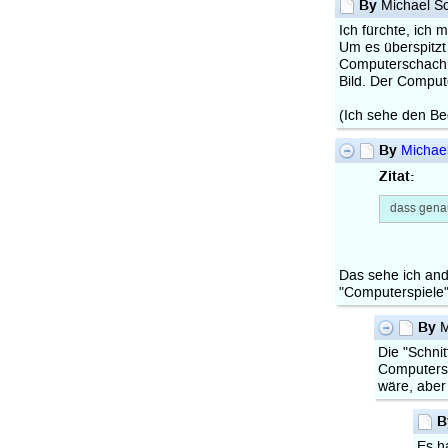
By
Michael S
Ich fürchte, ich
Um es überspitzt 
Computerschachler
Bild. Der Comput
(Ich sehe den Be
By
Michae
Zitat:
dass genau
Das sehe ich an
"Computerspiele"
By
M
Die "Schni
Computersp
wäre, aber 
B
Es h