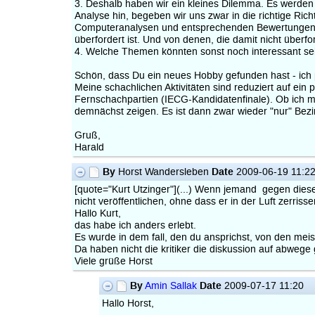
3. Deshalb haben wir ein kleines Dilemma. Es werden 
Analyse hin, begeben wir uns zwar in die richtige Ric
Computeranalysen und entsprechenden Bewertungen um si
überfordert ist. Und von denen, die damit nicht überfor
4. Welche Themen könnten sonst noch interessant sei
Schön, dass Du ein neues Hobby gefunden hast - ich p
Meine schachlichen Aktivitäten sind reduziert auf ei
Fernschachpartien (IECG-Kandidatenfinale). Ob ich m
demnächst zeigen. Es ist dann zwar wieder "nur" Bezir
Gruß,
Harald
By
Date
Horst Wandersleben
2009-06-19 11:2
[quote="Kurt Utzinger"](...) Wenn jemand gegen diese 
nicht veröffentlichen, ohne dass er in der Luft zerrissen
Hallo Kurt,
das habe ich anders erlebt.
Es wurde in dem fall, den du ansprichst, von den meist
Da haben nicht die kritiker die diskussion auf abwege
Viele grüße Horst
By
Date
Amin Sallak
2009-07-17 11:20
Hallo Horst,