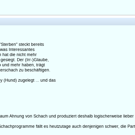
Sterben" steckt bereits
etwas Interessantes
n hat die nicht mehr
 gesiegt. Der (Irr-)Glaube,
 und mehr haben, trägt
terschach zu beschäftigen.
y (Hund) zugelegt ... und das
um Ahnung von Schach und produziert deshalb logischerweise lieber sta
Schachprogramme fällt es heutzutage auch denjenigen schwer, die Partie