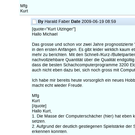
Mfg
Kurt
By
Date
Harald Faber
2009-06-19 08:59
[quote="Kurt Utzinger"]
Hallo Michael
Das grosse und schon vor zwei Jahre prognostizierte "
in den ersten Anfängen. Es gibt leider wirklich kaum 
mehr zu berichten. Mit den Schnell-/Kurz-/Bulletpartie
nachvollziehbare Quantität über die Qualität endgültig
dass die besten Schachcomputerprogramme 3200 Elo
auch nicht eben dazu bei, sich noch gross mit Compu
Ich habe mir bereits heute vorsorglich ein neues Hobb
macht echt wieder Freude.
Mfg
Kurt
[/quote]
Hallo Kurt,
1. Die Masse der Computerschächer (hier) hat eben ka
setzen.
2. Aufgrund der deutlich gestiegenen Spielstärke der 
erkennen konnten.