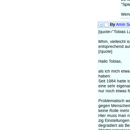
"Spi
Wenn
By
Amin Sa
[quote="Tobias 
Mhm, vielleicht 
entsprechend auf
[/quote]
Hallo Tobias,
als ich mich etw
haben.
Seit 1984 hatte 
eine sehr eigena
nur noch etwas fü
Problematisch wa
gegen Menschen z
keine Rolle mehr
Hier muss man n
zig Einstellunge
degradiert als B