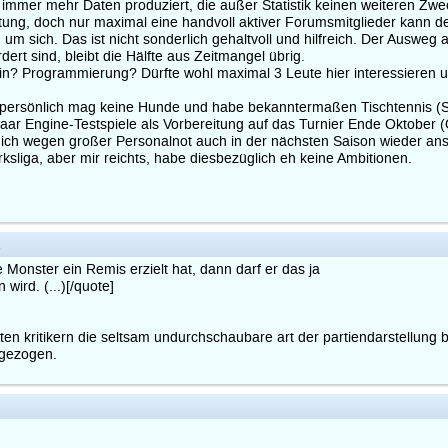
immer mehr Daten produziert, die außer Statistik keinen weiteren Zwe
htung, doch nur maximal eine handvoll aktiver Forumsmitglieder kann dem
ch. Das ist nicht sonderlich gehaltvoll und hilfreich. Der Ausweg also
dert sind, bleibt die Hälfte aus Zeitmangel übrig.
n? Programmierung? Dürfte wohl maximal 3 Leute hier interessieren u
ersönlich mag keine Hunde und habe bekanntermaßen Tischtennis (Spiel
n paar Engine-Testspiele als Vorbereitung auf das Turnier Ende Oktobe
ich wegen großer Personalnot auch in der nächsten Saison wieder ans 
ksliga, aber mir reichts, habe diesbezüglich eh keine Ambitionen.
2
Monster ein Remis erzielt hat, dann darf er das ja
 wird. (...)[/quote]
en kritikern die seltsam undurchschaubare art der partiendarstellung b
 gezogen.