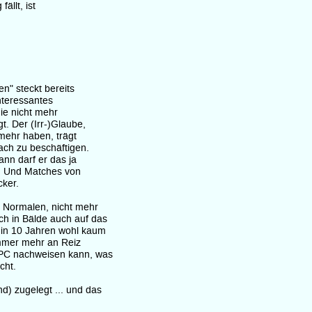
ällt, ist
n" steckt bereits
Interessantes
die nicht mehr
t. Der (Irr-)Glaube,
ehr haben, trägt
ach zu beschäftigen.
nn darf er das ja
rd. Und Matches von
ker.
 Normalen, nicht mehr
ch in Bälde auch auf das
 in 10 Jahren wohl kaum
immer mehr an Reiz
m PC nachweisen kann, was
cht.
d) zugelegt ... und das