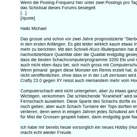
Wenn die Posting-Frequenz hier unter zwei Postings pro Tag f
das Schicksal dieses Forums besiegelt.
[...]
[/quote]
Hallo Michael
Das grosse und schon vor zwei Jahre prognostizierte "Sterbe
in den ersten Anfängen. Es gibt leider wirklich kaum etwas 
mehr zu berichten. Mit den Schnell-/Kurz-/Bulletpartien hat 
nachvollziehbare Quantität über die Qualität endgültig gesieg
dass die besten Schachcomputerprogramme 3200 Elo und m
auch nicht eben dazu bei, sich noch gross mit Computersch
Wenn jemand gegen diese Monster ein Remis erzielt hat, da
nicht veröffentlichen, ohne dass er in der Luft zerrissen wi
Crafty 23.0 gegen XY reisst auch niemandem mehr vom Hoc
Computerschach wird nicht untergehen, aber zu etwas ganz
Wichtigen, verkommen. Die schleichende "Krankheit" wird si
Fernschach auswirken. Diese Sparte des Schachs dürfte es
noch geben, aber auch Schach-Turniere der Tops dürften 
verlieren, denn wenn in einigen Jahren jedes Schulkind a
für Mist die Grossen gespielt haben, dann endgültig gute Na
Ich habe mir bereits heute vorsorglich ein neues Hobby (Hun
macht echt wieder Freude.