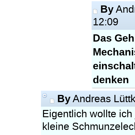
By
Andr
12:09
Das Gehi
Mechani
einschal
denken
By
Andreas Lütt
Eigentlich wollte ic
kleine Schmunzeleck