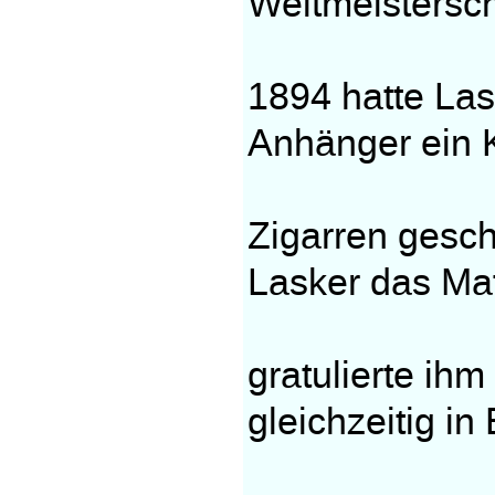
Weltmeistersc
1894 hatte La
Anhänger ein K
Zigarren ges
Lasker das Mat
gratulierte ih
gleichzeitig in