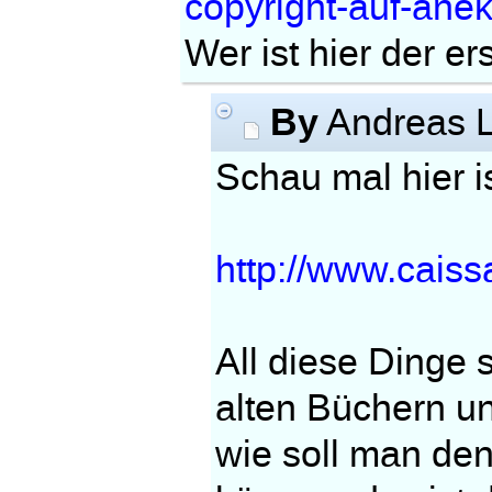
copyright-auf-ane
Wer ist hier der er
By
Andreas L
Schau mal hier i
http://www.cais
All diese Dinge 
alten Büchern un
wie soll man de