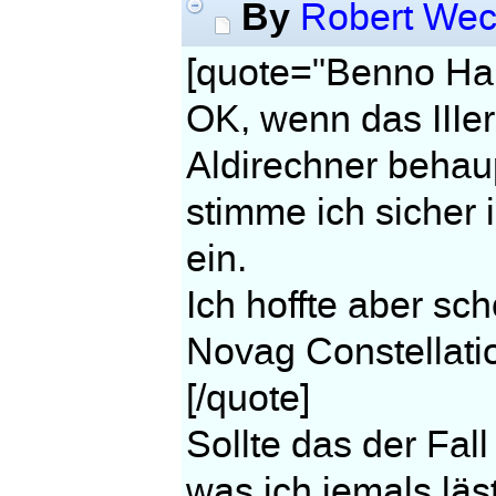
By
Robert We
[quote="Benno Har
OK, wenn das IIIer
Aldirechner behaup
stimme ich sicher 
ein.
Ich hoffte aber sc
Novag Constellat
[/quote]
Sollte das der Fall
was ich jemals lä