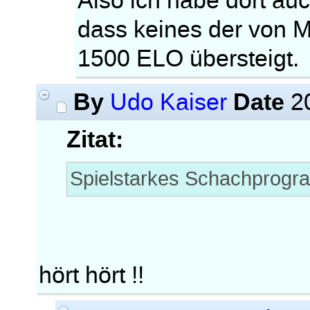
Also ich habe dort au
dass keines der von M
1500 ELO übersteigt.
By
Date
Udo Kaiser
20
Zitat:
Spielstarkes Schachprog
hört hört !!