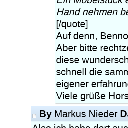
Ein Möbelstück e
Hand nehmen ber
[/quote]
Auf denn, Benno,
Aber bitte recht
diese wundersc
schnell die samm
eigener erfahrun
Viele grüße Hors
By
D
Markus Nieder