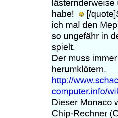
lästernderweise
habe!
[/quote]
ich mal den Meph
so ungefähr in 
spielt.
Der muss immer 
herumklötern.
http://www.scha
computer.info/w
Dieser Monaco w
Chip-Rechner (C