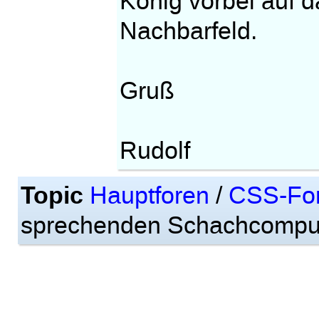
König vorbei auf 
Nachbarfeld.
Gruß
Rudolf
Topic
Hauptforen
/
CSS-Fo
sprechenden Schachcompute