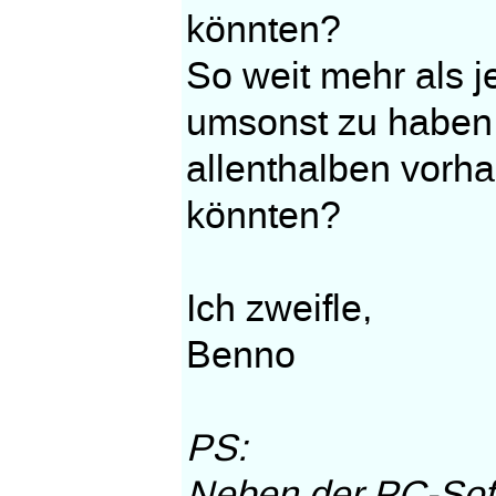
könnten?
So weit mehr als j
umsonst zu haben,
allenthalben vorh
könnten?
Ich zweifle,
Benno
PS:
Neben der PC-Soft