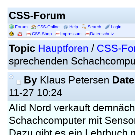
CSS-Forum
Forum
CSS-Online
Help
Search
Login
CSS-Shop
Impressum
Datenschutz
Topic
Hauptforen
/
CSS-Fo
sprechenden Schachcompute
By
Date
Klaus Petersen
11-27 10:24
Alid Nord verkauft demnäch
Schachcomputer mit Sensorb
Dazu gibt es ein Lehrbuch