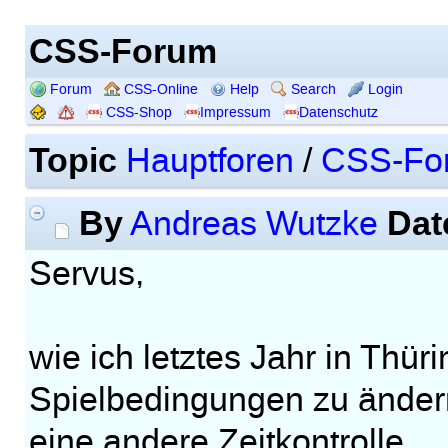
CSS-Forum
Forum
CSS-Online
Help
Search
Login
CSS-Shop
Impressum
Datenschutz
Topic
Hauptforen
/
CSS-Fo
By
Dat
Andreas Wutzke
Servus,
wie ich letztes Jahr in Thür
Spielbedingungen zu ändern
eine andere Zeitkontrolle.