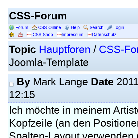
CSS-Forum
Forum
CSS-Online
Help
Search
Login
CSS-Shop
Impressum
Datenschutz
Topic
Hauptforen
/
CSS-Fo
Joomla-Template
By
Date
Mark Lange
2011
12:15
Ich möchte in meinem Artis
Kopfzeile (an den Positione
Spalten-Layout verwenden (a