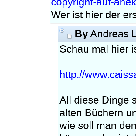
copyright-auf-ane
Wer ist hier der er
By
Andreas L
Schau mal hier i
http://www.cais
All diese Dinge 
alten Büchern un
wie soll man de