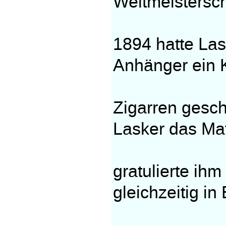
Weltmeistersc
1894 hatte La
Anhänger ein K
Zigarren ges
Lasker das Mat
gratulierte ih
gleichzeitig in