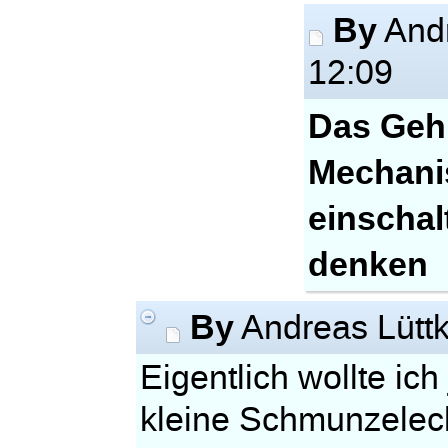
By
Andr
12:09
Das Gehi
Mechani
einschal
denken
By
Andreas Lütt
Eigentlich wollte ic
kleine Schmunzeleck