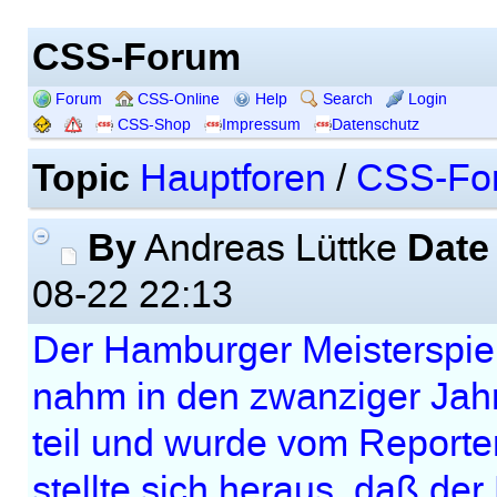
CSS-Forum
Forum
CSS-Online
Help
Search
Login
CSS-Shop
Impressum
Datenschutz
Topic
Hauptforen
/
CSS-Fo
By
Date
Andreas Lüttke
08-22 22:13
Der Hamburger Meisterspiel
nahm in den zwanziger Jahr
teil und wurde vom Reporter
stellte sich heraus, daß de