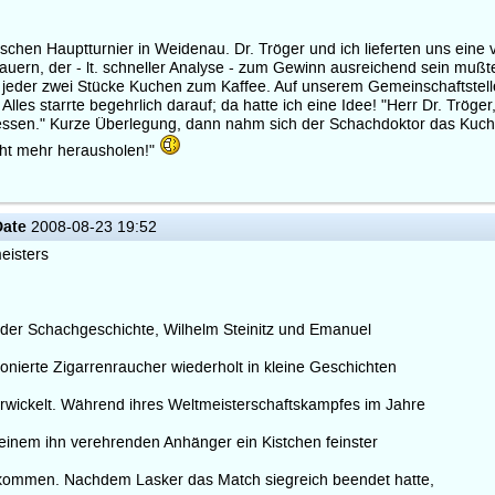
chen Hauptturnier in Weidenau. Dr. Tröger und ich lieferten uns eine v
ern, der - lt. schneller Analyse - zum Gewinn ausreichend sein mußte.
elt jeder zwei Stücke Kuchen zum Kaffee. Auf unserem Gemeinschaftstel
. Alles starrte begehrlich darauf; da hatte ich eine Idee! "Herr Dr. Tr
 essen." Kurze Überlegung, dann nahm sich der Schachdoktor das Kuch
icht mehr herausholen!"
Date
2008-08-23 19:52
eisters
 der Schachgeschichte, Wilhelm Steinitz und Emanuel
ionierte Zigarrenraucher wiederholt in kleine Geschichten
rwickelt. Während ihres Weltmeisterschaftskampfes im Jahre
einem ihn verehrenden Anhänger ein Kistchen feinster
kommen. Nachdem Lasker das Match siegreich beendet hatte,