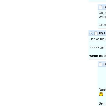
B
Ok, 
Woc
Grus
By
H
Denke nie
>>>>> geht
wenn du d
B
Denk
Ben