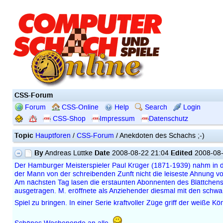
CSS-Forum
Forum
CSS-Online
Help
Search
Login
CSS-Shop
Impressum
Datenschutz
Topic
Hauptforen
/
CSS-Forum
/ Anekdoten des Schachs ;-)
By
Date
Edited
Andreas Lüttke
2008-08-22 21:04
2008-08-
Der Hamburger Meisterspieler Paul Krüger (1871-1939) nahm in den
der Mann von der schreibenden Zunft nicht die leiseste Ahnung von
Am nächsten Tag lasen die erstaunten Abonnenten des Blättchen
ausgetragen. M. eröffnete als Anziehender diesmal mit den schwar
Spiel zu bringen. In einer Serie kraftvoller Züge griff der weiße K