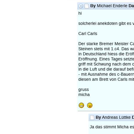
By
Da
Michael Enderle
hi
solcherlei anekdoten gibt es vi
Carl Carls
Der starke Bremer Meister Ca
Steinen stets mit 1.c4. Das w
in Deutschland hiess die Erö
Eröffnung. Eines Tages setzt
griff mit Schwung nach dem c
in die Luft und die darauf be
- mit Ausnahme des c-Bauern
diesen am Brett von Carls mit
gruss
micha
By
Andreas Lüttke
Ja das stimmt Micha es 