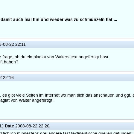
.. damit auch mal hin und wieder was zu schmunzeln hat ...
-08-22 22:11
frage, ob du ein plagiat von Walters text angefertigt hast.
pft haben?
2 22:16
, es gibt viele Seiten im Internet wo man sich das anschauen und ggf.
lagiat von Walter angefertigt!
Date
d.)
2008-08-22 22:26
tsächlich mindestens drei andere fast textidentische quellen gefunden: