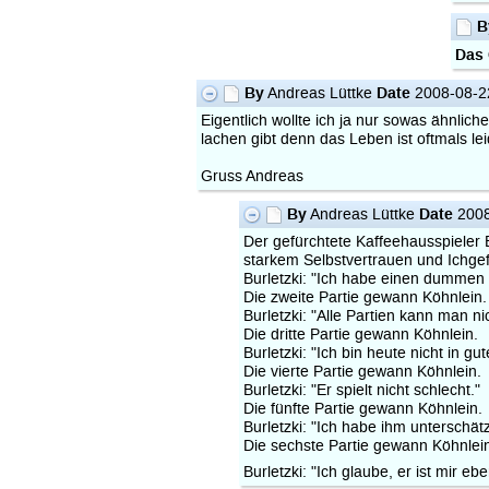
B
Das 
By
Date
Andreas Lüttke
2008-08-2
Eigentlich wollte ich ja nur sowas ähnlic
lachen gibt denn das Leben ist oftmals leid
Gruss Andreas
By
Date
Andreas Lüttke
2008
Der gefürchtete Kaffeehausspieler
starkem Selbstvertrauen und Ichgef
Burletzki: "Ich habe einen dummen
Die zweite Partie gewann Köhnlein.
Burletzki: "Alle Partien kann man n
Die dritte Partie gewann Köhnlein.
Burletzki: "Ich bin heute nicht in gu
Die vierte Partie gewann Köhnlein.
Burletzki: "Er spielt nicht schlecht."
Die fünfte Partie gewann Köhnlein.
Burletzki: "Ich habe ihm unterschätz
Die sechste Partie gewann Köhnlei
Burletzki: "Ich glaube, er ist mir eb