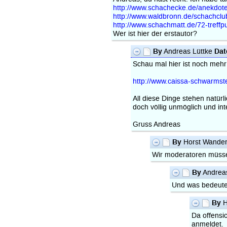
http://www.schachecke.de/anekdot
http://www.waldbronn.de/schachclu
http://www.schachmatt.de/72-treff
Wer ist hier der erstautor?
By
Dat
Andreas Lüttke
Schau mal hier ist noch mehr
http://www.caissa-schwarmst
All diese Dinge stehen natürl
doch völlig unmöglich und int
Gruss Andreas
By
Horst Wande
Wir moderatoren müsse
By
Andrea
Und was bedeutet
By
H
Da offensic
anmeldet.