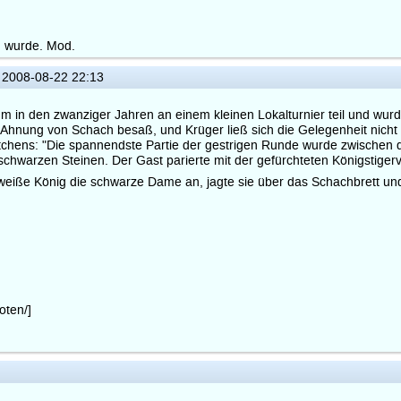
n wurde. Mod.
2008-08-22 22:13
in den zwanziger Jahren an einem kleinen Lokalturnier teil und wurde 
Ahnung von Schach besaß, und Krüger ließ sich die Gelegenheit nicht e
tchens: "Die spannendste Partie der gestrigen Runde wurde zwischen
schwarzen Steinen. Der Gast parierte mit der gefürchteten Königstiger
er weiße König die schwarze Dame an, jagte sie über das Schachbrett und l
oten/]