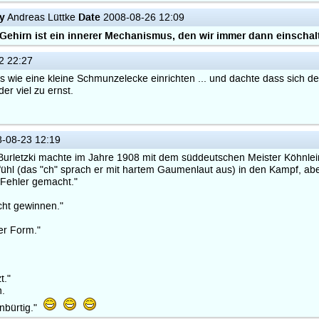
y
Date
Andreas Lüttke
2008-08-26 12:09
Gehirn ist ein innerer Mechanismus, den wir immer dann einschal
2 22:27
hes wie eine kleine Schmunzelecke einrichten ... und dachte dass sich d
er viel zu ernst.
-08-23 12:19
 Burletzki machte im Jahre 1908 mit dem süddeutschen Meister Köhnlei
ühl (das "ch" sprach er mit hartem Gaumenlaut aus) in den Kampf, abe
 Fehler gemacht."
icht gewinnen."
ter Form."
t."
n.
enbürtig."