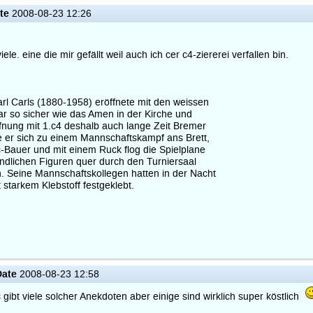
te
2008-08-23 12:26
ele. eine die mir gefällt weil auch ich cer c4-ziererei verfallen bin.
rl Carls (1880-1958) eröffnete mit den weissen
ar so sicher wie das Amen in der Kirche und
ffnung mit 1.c4 deshalb auch lange Zeit Bremer
e er sich zu einem Mannschaftskampf ans Brett,
-Bauer und mit einem Ruck flog die Spielplane
findlichen Figuren quer durch den Turniersaal
. Seine Mannschaftskollegen hatten in der Nacht
 starkem Klebstoff festgeklebt.
Date
2008-08-23 12:58
gibt viele solcher Anekdoten aber einige sind wirklich super köstlich