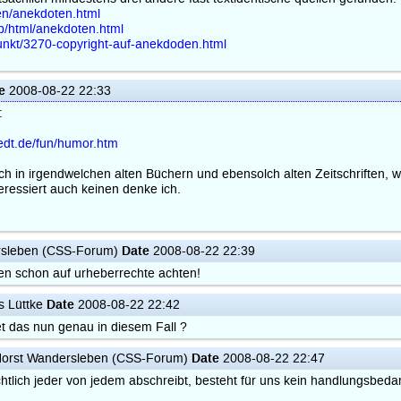
en/anekdoten.html
b/html/anekdoten.html
punkt/3270-copyright-auf-anekdoden.html
e
2008-08-22 22:33
:
edt.de/fun/humor.htm
ich in irgendwelchen alten Büchern und ebensolch alten Zeitschriften,
eressiert auch keinen denke ich.
Date
rsleben (CSS-Forum)
2008-08-22 22:39
n schon auf urheberrechte achten!
Date
s Lüttke
2008-08-22 22:42
 das nun genau in diesem Fall ?
Date
orst Wandersleben (CSS-Forum)
2008-08-22 22:47
htlich jeder von jedem abschreibt, besteht für uns kein handlungsbedar