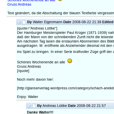
Schönes Wochenende an alle
Gruss Andreas
Text geändert, da die Abschaltung der blauen Textfarbe vergesse
By
Date
Edited
Walter Eigenmann
2008-08-22 21:39
[quote="Andreas Lüttke"]
Der Hamburger Meisterspieler Paul Krüger (1871-1939) nahm 
daß der Mann von der schreibenden Zunft nicht die leiseste 
Am nächsten Tag lasen die erstaunten Abonnenten des Blät
ausgetragen. M. eröffnete als Anziehender diesmal mit den 
ins Spiel zu bringen. In einer Serie kraftvoller Züge griff d
Schönes Wochenende an alle
Gruss Andreas
[/quote]
Noch mehr davon hier:
[http://glareanverlag.wordpress.com/category/schach-anekd
Enjoy: Walter
By
Date
Andreas Lüttke
2008-08-22 21:57
Danke Walter!!!