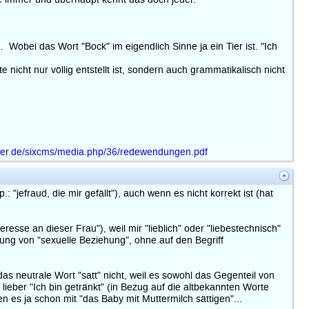
Wobei das Wort "Bock" im eigendlich Sinne ja ein Tier ist. "Ich
nicht nur völlig entstellt ist, sondern auch grammatikalisch nicht
ber.de/sixcms/media.php/36/redewendungen.pdf
jefraud, die mir gefällt"), auch wenn es nicht korrekt ist (hat
resse an dieser Frau"), weil mir "lieblich" oder "liebestechnisch"
nzung von "sexuelle Beziehung", ohne auf den Begriff
s neutrale Wort "satt" nicht, weil es sowohl das Gegenteil von
 lieber "Ich bin getränkt" (in Bezug auf die altbekannten Worte
en es ja schon mit "das Baby mit Muttermilch sättigen"...