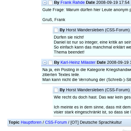
By
Date
Frank Rahde
2008-09-19 17:54
Gute Frage: Warum dürfen hier Leute anonym 
Gruß, Frank
By
Horst Wandersleben (CSS-Forum)
Dürfen sie nicht!
Daniel ist nur so integer, eine kritik an s
So einfach kann das manchmal erklärt w
Thema beendet!
By
Date
Karl-Heinz Milaster
2008-09-19 
Na ja, ein Posting in die Kategorie Kriegshandw
zitierten Textes teile.
Man kann nicht die Verrohung der (Schreib-)-Sit
By
Horst Wandersleben (CSS-Forum)
Wie recht du doch hast. Das war kein gesc
Ich meinte es in dem sinne, dass mit dem
visier stark eingeschränkt ist, so dass s
Topic
Hauptforen
/
CSS-Forum
/ [OT] Deutsche Sprachkultur