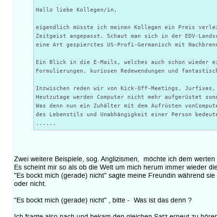
Hallo liebe Kollegen/in,
eigendlich müsste ich meinen Kollegen ein Preis verle
Zeitgeist angepasst. Schaut man sich in der EDV-Lands
eine Art gespierctes US-Profi-Germanisch mit Nachbren
Ein Blick in die E-Mails, welches auch schon wieder e
Formulierungen, kuriosen Redewendungen und fantastisc
Inzwischen reden wir von Kick-Off-Meetings, Jurfixes,
Heutzutage werden Computer nicht mehr aufgerüstet son
Was denn nun ein Zuhälter mit dem Aufrüsten vonComput
des Lebenstils und Unabhängigkeit einer Person bedeut
......
Zwei weitere Beispiele, sog. Anglizismen, möchte ich dem werten
Es scheint mir so als ob die Welt um mich herum immer wieder die
"Es bockt mich (gerade) nicht" sagte meine Freundin während sie 
oder nicht.
"Es bockt mich (gerade) nicht" , bitte - Was ist das denn ?
Ich fragte also nach und bekam den gleichen Satz erneut zu hören