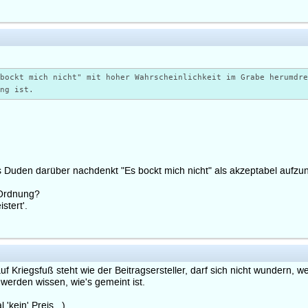
 bockt mich nicht" mit hoher Wahrscheinlichkeit im Grabe herumdr
ung ist.
ass Duden darüber nachdenkt "Es bockt mich nicht" als akzeptabel aufz
n Ordnung?
stert'.
auf Kriegsfuß steht wie der Beitragsersteller, darf sich nicht wundern, 
e werden wissen, wie's gemeint ist.
 'kein' Preis...)