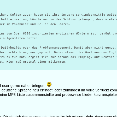
ihen. Selten zuvor haben sie ihre Sprache so windschnittig weite
chaft einmal um, könnte man zu dem Schluss gelangen, dass vieler
ner im Vokabular und Gel in den Haaren.
ins von über 6000 importierten englischen Wörtern ist, genügt un
h aufgemotzten Sätzen.
 Dailybuilds oder das Problemmanagement. Damit aber nicht genug.
dern schlichtweg nur gepimpt. Dabei stammt das Wort aus dem Engl
ern zu tun hat, ergibt sich nur daraus das Pimping, auf Deutsch 
et. Hier muß erstmal einer mitkommen.
 Leser gerne näher bringen.
 deutsche Sprache neu erfindet, oder zumindest im völlig verrückt komb
eine MP3-Liste zusammenstellte und probeweise Lieder kurz anspielte,
. Ob sie sich das ausgedacht hat wollte ich wissen. Nein, dass sage s