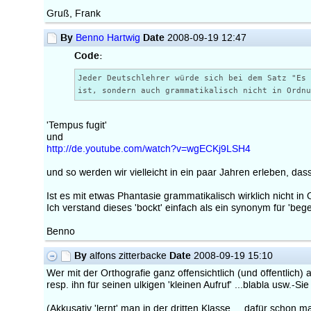
Gruß, Frank
By
Date
Benno Hartwig
2008-09-19 12:47
Code:
Jeder Deutschlehrer würde sich bei dem Satz "Es
ist, sondern auch grammatikalisch nicht in Ordn
'Tempus fugit'
und
http://de.youtube.com/watch?v=wgECKj9LSH4
und so werden wir vielleicht in ein paar Jahren erleben, d
Ist es mit etwas Phantasie grammatikalisch wirklich nicht i
Ich verstand dieses 'bockt' einfach als ein synonym für 'begei
Benno
By
Date
alfons zitterbacke
2008-09-19 15:10
Wer mit der Orthografie ganz offensichtlich (und öffentlich) 
resp. ihn für seinen ulkigen 'kleinen Aufruf' ...blabla usw.-Si
(Akkusativ 'lernt' man in der dritten Klasse..., dafür schon mal