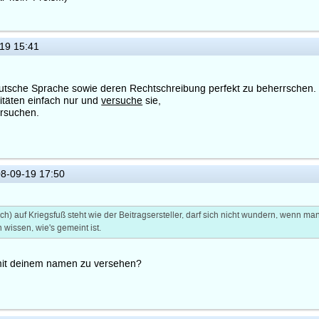
19 15:41
eutsche Sprache sowie deren Rechtschreibung perfekt zu beherrschen.
itäten einfach nur und
versuche
sie,
ersuchen.
8-09-19 17:50
ich) auf Kriegsfuß steht wie der Beitragsersteller, darf sich nicht wundern, wenn man
n wissen, wie's gemeint ist.
k mit deinem namen zu versehen?