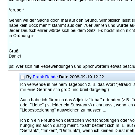
*grübel*
Gehen wir der Sache doch mal auf den Grund. Sinnbildlich lässt si
habe kein Bock mehr" stammt aus den 70er Jahren und wurde auc
Jeder Deutschlehrer würde sich bei dem Satz "Es bockt mich nicht" 
in Ordnung ist.
....
Gruß
Daniel
ps: Wer sich mit Redewendungen und Sprichwörtern etwas beschäf
By
Date
Frank Rahde
2008-09-19 12:22
Ich verwende in meinem Tagebuch z. B. das Wort "jefraud" st
mir eine Germanistin groß und breit dargelegt).
Auch habe ich für mich das Adjektiv "liebal" erfunden (z.B. f
oder "Liebe" (ist leider ein Substantiv) nicht passt, wenn i
"Liebesbeziehung" ausweichen zu müssen ...
Ich bin ein Freund von deutschen Wortschöpfungen oder von 
hungrig als auch durstig meint. "Satt" bezieht sich m. E. auf
"Getränk", "trinken", "Umtrunk"), wenn ich keinen Durst mehr