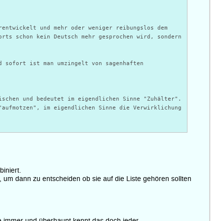
rentwickelt und mehr oder weniger reibungslos dem
orts schon kein Deutsch mehr gesprochen wird, sondern
d sofort ist man umzingelt von sagenhaften
ischen und bedeutet im eigendlichen Sinne "Zuhälter".
"aufmotzen", im eigendlichen Sinne die Verwirklichung
iniert.
 um dann zu entscheiden ob sie auf die Liste gehören sollten
ie immer und überhaupt kennt das doch jeder.