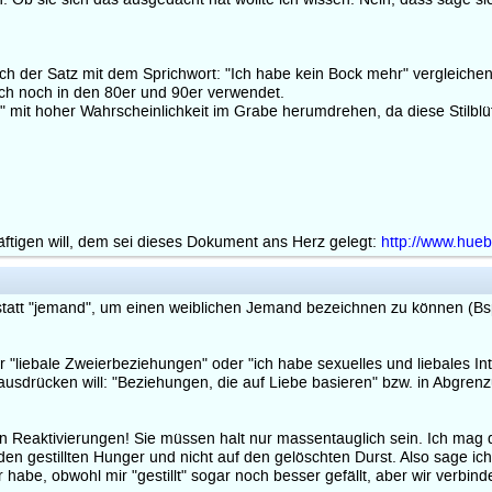
ch der Satz mit dem Sprichwort: "Ich habe kein Bock mehr" vergleichen. 
h noch in den 80er und 90er verwendet.
mit hoher Wahrscheinlichkeit im Grabe herumdrehen, da diese Stilblüte 
tigen will, dem sei dieses Dokument ans Herz gelegt:
http://www.hue
att "jemand", um einen weiblichen Jemand bezeichnen zu können (Bsp.: "
ür "liebale Zweierbeziehungen" oder "ich habe sexuelles und liebales Inte
ch ausdrücken will: "Beziehungen, die auf Liebe basieren" bzw. in Abgre
Reaktivierungen! Sie müssen halt nur massentauglich sein. Ich mag da
 den gestillten Hunger und nicht auf den gelöschten Durst. Also sage ich
 habe, obwohl mir "gestillt" sogar noch besser gefällt, aber wir verbind