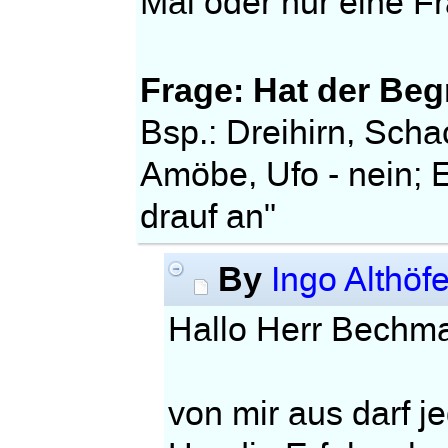
Mal oder nur eine F
Frage: Hat der Beg
Bsp.: Dreihirn, Scha
Amöbe, Ufo - nein; 
drauf an"
By
Ingo Althöfe
Hallo Herr Bechm
von mir aus darf jed