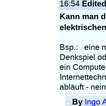
Edite
16:54
Kann man d
elektrisch
Bsp.: eine m
Denkspiel ode
ein Computer
Internettechn
abläuft - nein
By
Ingo A