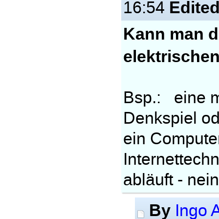
Edite
16:54
Kann man d
elektrisch
Bsp.: eine m
Denkspiel ode
ein Computer
Internettechn
abläuft - nein
By
Ingo A