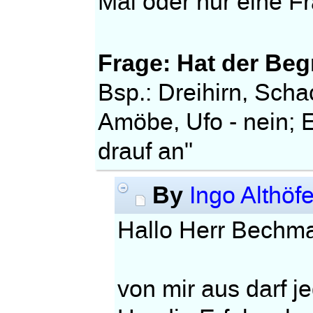
Mal oder nur eine F
Frage: Hat der Beg
Bsp.: Dreihirn, Scha
Amöbe, Ufo - nein; 
drauf an"
By
Ingo Althöfe
Hallo Herr Bechm
von mir aus darf jed