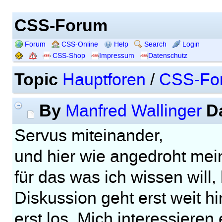
CSS-Forum
Forum
CSS-Online
Help
Search
Login
CSS-Shop
Impressum
Datenschutz
Topic
Hauptforen
/
CSS-Fo
By
D
Manfred Wallinger
Servus miteinander,
und hier wie angedroht mein
für das was ich wissen will, 
Diskussion geht erst weit h
erst los. Mich interessieren