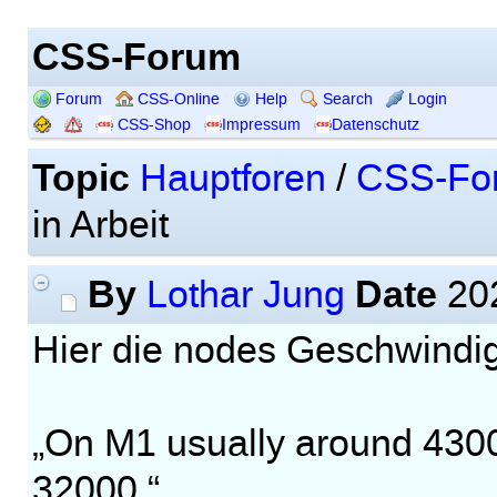
CSS-Forum
Forum
CSS-Online
Help
Search
Login
CSS-Shop
Impressum
Datenschutz
Topic
Hauptforen
/
CSS-Fo
in Arbeit
By
Date
Lothar Jung
202
Hier die nodes Geschwindig
„On M1 usually around 4300
32000.“