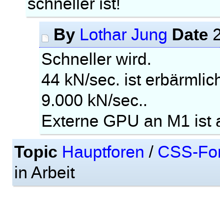
schneller ist!
By
Date
Lothar Jung
2
Schneller wird.
44 kN/sec. ist erbärml
9.000 kN/sec..
Externe GPU an M1 ist 
Topic
Hauptforen
/
CSS-Fo
in Arbeit