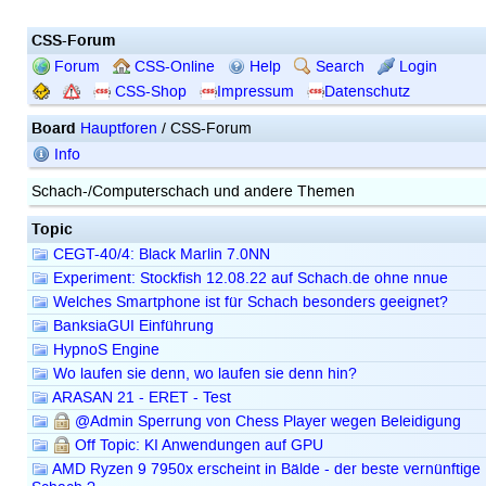
CSS-Forum
Forum
CSS-Online
Help
Search
Login
CSS-Shop
Impressum
Datenschutz
Board
Hauptforen
/ CSS-Forum
Info
Schach-/Computerschach und andere Themen
Topic
CEGT-40/4: Black Marlin 7.0NN
Experiment: Stockfish 12.08.22 auf Schach.de ohne nnue
Welches Smartphone ist für Schach besonders geeignet?
BanksiaGUI Einführung
HypnoS Engine
Wo laufen sie denn, wo laufen sie denn hin?
ARASAN 21 - ERET - Test
@Admin Sperrung von Chess Player wegen Beleidigung
Off Topic: KI Anwendungen auf GPU
AMD Ryzen 9 7950x erscheint in Bälde - der beste vernünftige 