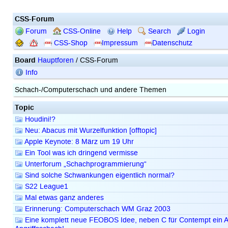
CSS-Forum
Forum
CSS-Online
Help
Search
Login
CSS-Shop
Impressum
Datenschutz
Board
Hauptforen
/ CSS-Forum
Info
Schach-/Computerschach und andere Themen
Topic
Houdini!?
Neu: Abacus mit Wurzelfunktion [offtopic]
Apple Keynote: 8 März um 19 Uhr
Ein Tool was ich dringend vermisse
Unterforum „Schachprogrammierung“
Sind solche Schwankungen eigentlich normal?
S22 League1
Mal etwas ganz anderes
Erinnerung: Computerschach WM Graz 2003
Eine komplett neue FEOBOS Idee, neben C für Contempt ein A 