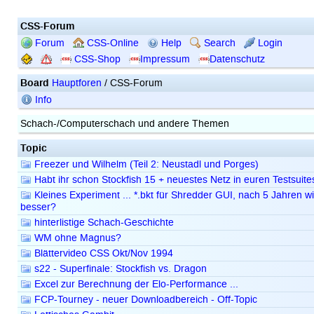
CSS-Forum
Forum
CSS-Online
Help
Search
Login
CSS-Shop
Impressum
Datenschutz
Board
Hauptforen
/ CSS-Forum
Info
Schach-/Computerschach und andere Themen
Topic
Freezer und Wilhelm (Teil 2: Neustadl und Porges)
Habt ihr schon Stockfish 15 + neuestes Netz in euren Testsuite
Kleines Experiment ... *.bkt für Shredder GUI, nach 5 Jahren wir
besser?
hinterlistige Schach-Geschichte
WM ohne Magnus?
Blättervideo CSS Okt/Nov 1994
s22 - Superfinale: Stockfish vs. Dragon
Excel zur Berechnung der Elo-Performance ...
FCP-Tourney - neuer Downloadbereich - Off-Topic