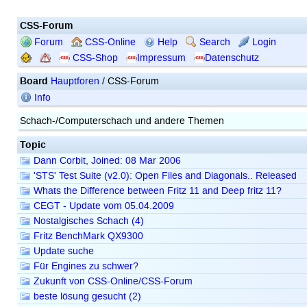
CSS-Forum
Forum
CSS-Online
Help
Search
Login
CSS-Shop
Impressum
Datenschutz
Board
Hauptforen
/ CSS-Forum
Info
Schach-/Computerschach und andere Themen
Topic
Dann Corbit, Joined: 08 Mar 2006
'STS' Test Suite (v2.0): Open Files and Diagonals.. Released
Whats the Difference between Fritz 11 and Deep fritz 11?
CEGT - Update vom 05.04.2009
Nostalgisches Schach (4)
Fritz BenchMark QX9300
Update suche
Für Engines zu schwer?
Zukunft von CSS-Online/CSS-Forum
beste lösung gesucht (2)